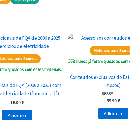
Materiais para Exam
ateriais para Exames
558 alunos já foram ajudados com 
oram ajudados com estes materiais.
Conteúdos exclusivos do Est
nais de FQA (2006 a 2025) com
meses)
de Eletricidade (formato pdf)
Avaliação
39.90
€
18.00
€
5.00
de 5
Adicionar
Adicionar