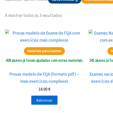
Ordenado
A mostrar todos os 3 resultados
por
mais
recentes
Materiais para Exames
M
428 alunos já foram ajudados com estes materiais.
241 alunos já f
Provas modelo de FQA (formato pdf) –
Exames nacio
mais exercícios complexos
exercícios 
16.00
€
Adicionar