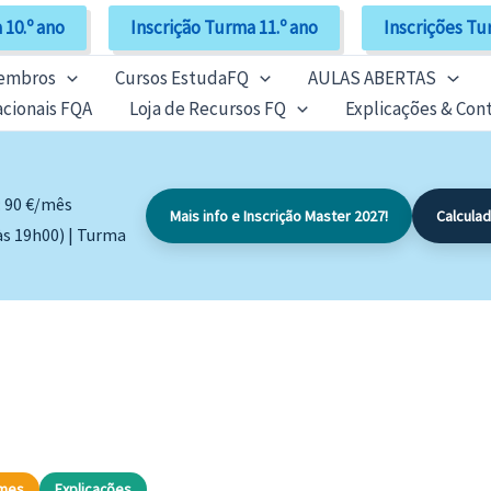
 10.º ano
Inscrição Turma 11.º ano
Inscrições Tu
Membros
Cursos EstudaFQ
AULAS ABERTAS
cionais FQA
Loja de Recursos FQ
Explicações & Con
: 90 €/mês
Mais info e Inscrição Master 2027!
Calcula
às 19h00) | Turma
ames
Explicações