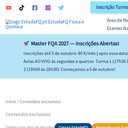
Skip
Inscrição Turma
to
content
Área de 
Exames Na
Master FQA 2027 — Inscrições Abertas!
Inscrições até 5 de outubro: 80 €/mês | após essa data
Aulas AO VIVO às segundas e quartas: Turma 1 (17h30 
2 (19h00 às 20h30). Começamos a 5 de outubro!
Início
/ Conteúdos exclusivos
Conteúdos exclusivos
Explora por tipo de recurso:
Cursos EstudaFQ
Materiais para Ex