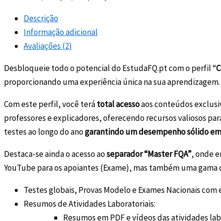
exclusivos
do
Descrição
EstudaFQ.pt
Informação adicional
(12
Avaliações (2)
meses)
Desbloqueie todo o potencial do EstudaFQ.pt com o perfil “
C
proporcionando uma experiência única na sua aprendizagem.
Com este perfil, você terá
total acesso
aos conteúdos exclusi
professores e explicadores, oferecendo recursos valiosos par
testes ao longo do ano
garantindo um desempenho sólido em 
Destaca-se ainda o acesso ao
separador “Master FQA”
, onde e
YouTube para os apoiantes (Exame), mas também uma gama co
Testes globais, Provas Modelo e Exames Nacionais com e
Resumos de Atividades Laboratoriais:
Resumos em PDF e vídeos das atividades lab