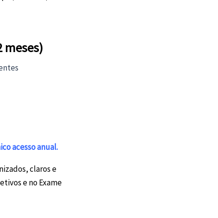
2 meses)
ientes
ico acesso anual.
izados, claros e
letivos e no Exame