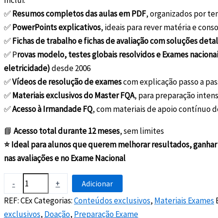
Inclui:
✅
Resumos completos das aulas em PDF
, organizados por t
✅
PowerPoints explicativos
, ideais para rever matéria e cons
✅
Fichas de trabalho e fichas de avaliação com soluções deta
✅ P
rovas modelo, testes globais resolvidos e Exames naciona
eletricidade)
desde 2006
✅
Vídeos de resolução de exames
com explicação passo a pass
✅
Materiais exclusivos do Master FQA
, para preparação inten
✅
Acesso à Irmandade FQ
, com materiais de apoio contínuo do 
📘
Acesso total durante 12 meses
, sem limites
⭐ Ideal para alunos que querem melhorar resultados, ganhar 
nas avaliações e no Exame Nacional
Quantidade
-
+
Adicionar
de
REF:
CEx
Categorias:
Conteúdos exclusivos
,
Materiais Exames
Conteúdos
exclusivos
,
Doação
,
Preparação Exame