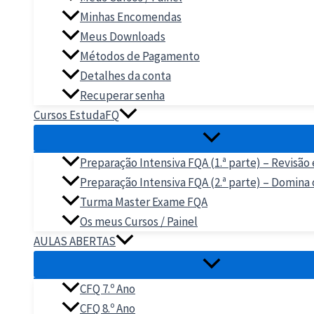
Minhas Encomendas
Meus Downloads
Métodos de Pagamento
Detalhes da conta
Recuperar senha
Cursos EstudaFQ
Preparação Intensiva FQA (1.ª parte) – Revisão
Preparação Intensiva FQA (2.ª parte) – Domina
Turma Master Exame FQA
Os meus Cursos / Painel
AULAS ABERTAS
CFQ 7.º Ano
CFQ 8.º Ano