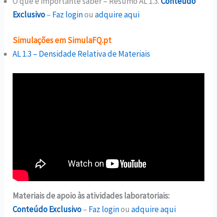
O que é importante saber – Resumo AL 1.3.
Conteúdo
Exclusivo
–
Faz login
ou
adquire aqui
Simulações em SimulaFQ.pt
AL 1.3 – Densidade Relativa de Materiais
Materiais de apoio às atividades laboratoriais:
Conteúdo Exclusivo
–
Faz login
ou
adquire aqui