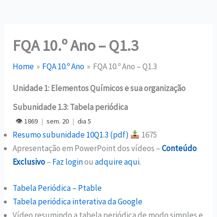
FQA 10.º Ano – Q1.3
Home
FQA 10.º Ano
FQA 10.º Ano – Q1.3
Unidade 1: Elementos Químicos e sua organização
Subunidade 1.3: Tabela periódica
👁 1869
|
sem. 20
|
dia 5
Resumo subunidade 10Q1.3 (pdf)
1675
Apresentação em PowerPoint dos vídeos –
Conteúdo
Exclusivo
–
Faz login
ou
adquire aqui
.
Tabela Periódica – Ptable
Tabela periódica interativa da Google
Vídeo resumindo a tabela periódica de modo simples e