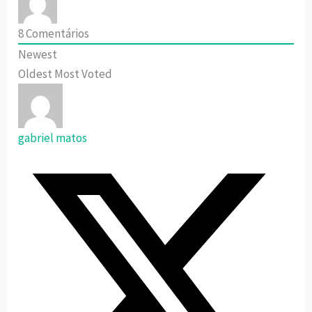
8
Comentários
Newest
Oldest
Most Voted
gabriel matos