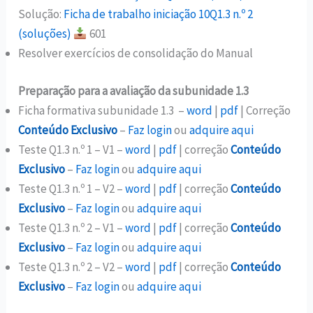
Solução:
Ficha de trabalho iniciação 10Q1.3 n.º 2
(soluções)
601
Resolver exercícios de consolidação do Manual
Preparação para a avaliação da subunidade 1.3
Ficha formativa subunidade 1.3 –
word
|
pdf
| Correção
Conteúdo Exclusivo
–
Faz login
ou
adquire aqui
Teste Q1.3 n.º 1 – V1 –
word
|
pdf
| correção
Conteúdo
Exclusivo
–
Faz login
ou
adquire aqui
Teste Q1.3 n.º 1 – V2 –
word
|
pdf
| correção
Conteúdo
Exclusivo
–
Faz login
ou
adquire aqui
Teste Q1.3 n.º 2 – V1 –
word
|
pdf
| correção
Conteúdo
Exclusivo
–
Faz login
ou
adquire aqui
Teste Q1.3 n.º 2 – V2 –
word
|
pdf
| correção
Conteúdo
Exclusivo
–
Faz login
ou
adquire aqui