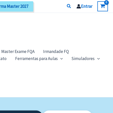
Search
rma Master 2027
Entrar
Master Exame FQA
Irmandade FQ
tato
Ferramentas para Aulas
Simuladores