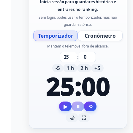
Inicia sessão para guardares histórico e
entrares no ranking.
Sem login, podes usar o temporizador, mas não
guarda histórico.
Temporizador
Cronómetro
Mantém o telemóvel fora de alcance.
:
-5
1 h
2 h
+5
25:00
▶
⏸
⟲
🌙
⛶