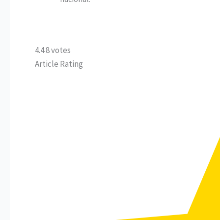
4.4
8
votes
Article Rating