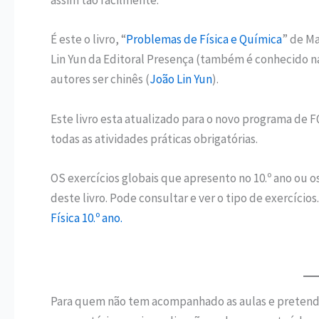
assim tão facilmente.
É este o livro, “
Problemas de Física e Química
” de Ma
Lin Yun da Editoral Presença (também é conhecido na
autores ser chinês (
João Lin Yun
).
Este livro esta atualizado para o novo programa de 
todas as atividades práticas obrigatórias.
OS exercícios globais que apresento no 10.º ano ou os
deste livro. Pode consultar e ver o tipo de exercícios
Física 10.º ano.
Para quem não tem acompanhado as aulas e pretende