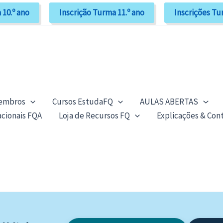
 10.º ano
Inscrição Turma 11.º ano
Inscrições Tu
Membros
Cursos EstudaFQ
AULAS ABERTAS
cionais FQA
Loja de Recursos FQ
Explicações & Con