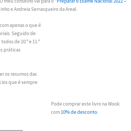
O meu conselho vai para o “
Preparar o Exame Nacional 2022 –
inho e Andreia Serrasqueiro da Areal.
 com apenas o que é
oriais. Seguido de
odos de 10.º e 11.º
s práticas
zer os resumos das
ícios que é sempre
Pode comprar este livro na Wook
com
10% de desconto
.