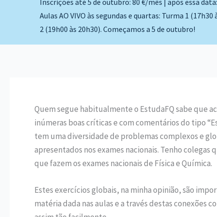
Inscrições até 5 de outubro: 80 €/mês | após essa data
Aulas AO VIVO às segundas e quartas: Turma 1 (17h30 
2 (19h00 às 20h30). Começamos a 5 de outubro!
Quem segue habitualmente o EstudaFQ sabe que aco
inúmeras boas críticas e com comentários do tipo “Es
tem uma diversidade de problemas complexos e globa
apresentados nos exames nacionais. Tenho colegas q
que fazem os exames nacionais de Física e Química.
Estes exercícios globais, na minha opinião, são impo
matéria dada nas aulas e a través destas conexões 