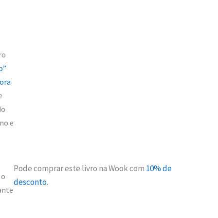
ro
o”
tora
e
do
ino e
Pode comprar este livro na Wook com
10% de
 o
desconto
.
ante