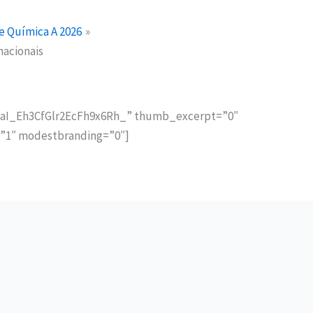
e Química A 2026
nacionais
jaaI_Eh3CfGlr2EcFh9x6Rh_” thumb_excerpt=”0″
=”1″ modestbranding=”0″]