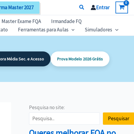
Search
rma Master 2027
Entrar
Master Exame FQA
Irmandade FQ
tato
Ferramentas para Aulas
Simuladores
dora Média Sec. e Acesso
Prova Modelo 2026 Grátis
Pesquisa no site:
Pesquisar
Queres melhorar FQA no