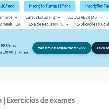
 10.º ano
Inscrição Turma 11.º ano
Inscrições Tu
Membros
Cursos EstudaFQ
AULAS ABERTAS
cionais FQA
Loja de Recursos FQ
Explicações & Con
: 90 €/mês
Mais info e Inscrição Master 2027!
Calcula
às 19h00) | Turma
 | Exercícios de exames