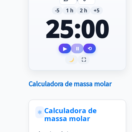
-5
1 h
2 h
+5
25:00
▶
⏸
⟲
⛶
Calculadora de massa molar
Calculadora de
⚛
massa molar