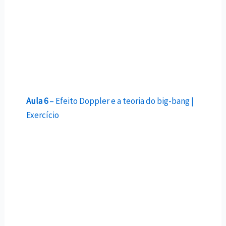
Aula 6
– Efeito Doppler e a teoria do big-bang |
Exercício