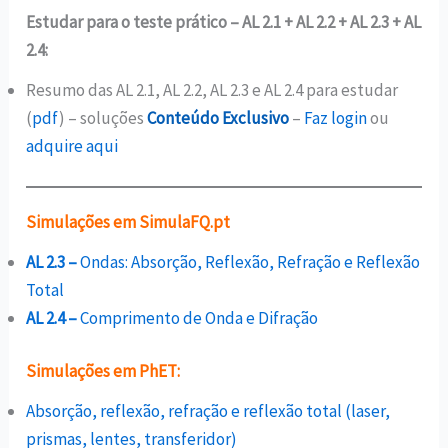
Estudar para o teste prático – AL 2.1 + AL 2.2 + AL 2.3 + AL
2.4:
Resumo das AL 2.1, AL 2.2, AL 2.3 e AL 2.4 para estudar
(
pdf
) – soluções
Conteúdo Exclusivo
–
Faz login
ou
adquire aqui
Simulações em SimulaFQ.pt
AL 2.3 –
Ondas: Absorção, Reflexão, Refração e Reflexão
Total
AL 2.4 –
Comprimento de Onda e Difração
Simulações em PhET:
Absorção, reflexão, refração e reflexão total (laser,
prismas, lentes, transferidor)