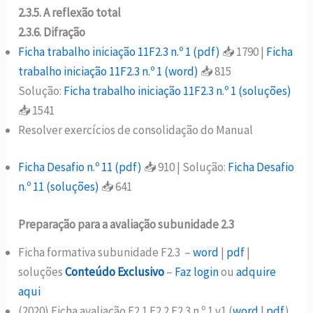
2.3.5. A reflexão total
2.3.6. Difração
Ficha trabalho iniciação 11F2.3 n.º 1 (pdf)
📥 1790 |
Ficha
trabalho iniciação 11F2.3 n.º 1 (word)
📥 815
Solução:
Ficha trabalho iniciação 11F2.3 n.º 1 (soluções)
📥 1541
Resolver exercícios de consolidação do Manual
Ficha Desafio n.º 11 (pdf)
📥 910 | Solução:
Ficha Desafio
n.º 11 (soluções)
📥 641
Preparação para a avaliação subunidade 2.3
Ficha formativa subunidade F2.3 –
word
|
pdf
|
soluções
Conteúdo Exclusivo
–
Faz login
ou
adquire
aqui
(2020) Ficha avaliação F2.1 F2.2 F2.3 n.º 1 v1 (
word
|
pdf
)