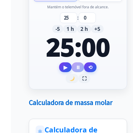
Mantém o telemóvel fora de alcance.
:
-5
1 h
2 h
+5
25:00
▶
⏸
⟲
⛶
Calculadora de massa molar
Calculadora de
⚛