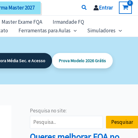
Search
rma Master 2027
Entrar
Master Exame FQA
Irmandade FQ
tato
Ferramentas para Aulas
Simuladores
dora Média Sec. e Acesso
Prova Modelo 2026 Grátis
Pesquisa no site:
Pesquisar
Queres melhorar FQA no