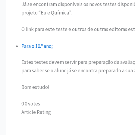
Já se encontram disponíveis os novos testes disponib
projeto “Eu e Química”.
O link para este teste e outros de outras editoras est
Para o 10.º ano;
Estes testes devem servir para preparação da avalia
para saber se o aluno já se encontra preparado a sua 
Bom estudo!
0
0
votes
Article Rating