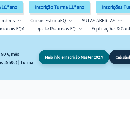
 10.º ano
Inscrição Turma 11.º ano
Inscrições Tu
Membros
Cursos EstudaFQ
AULAS ABERTAS
cionais FQA
Loja de Recursos FQ
Explicações & Con
: 90 €/mês
Mais info e Inscrição Master 2027!
Calcula
às 19h00) | Turma