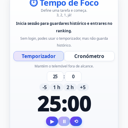
⏱ Tempo de Foco
Define uma tarefa e começa.
3, 2, 1, já!
Inicia sessão para guardares histórico e entrares no
ranking.
Sem login, podes usar o temporizador, mas não guarda
histórico.
Temporizador
Cronómetro
Mantém o telemóvel fora de alcance.
:
-5
1 h
2 h
+5
25:00
▶
⏸
⟲